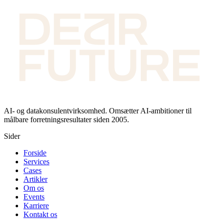
AI- og datakonsulentvirksomhed. Omsætter AI-ambitioner til
målbare forretningsresultater siden 2005.
Sider
Forside
Services
Cases
Artikler
Om os
Events
Karriere
Kontakt os