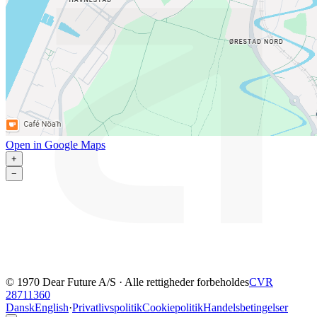
Open in Google Maps
+
−
© 1970 Dear Future A/S · Alle rettigheder forbeholdes
CVR
28711360
Dansk
English
·
Privatlivspolitik
Cookiepolitik
Handelsbetingelser