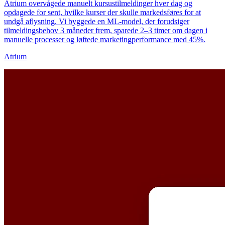
Atrium overvågede manuelt kursustilmeldinger hver dag og
opdagede for sent, hvilke kurser der skulle markedsføres for at
undgå aflysning. Vi byggede en ML-model, der forudsiger
tilmeldingsbehov 3 måneder frem, sparede 2–3 timer om dagen i
manuelle processer og løftede marketingperformance med 45%.
Atrium