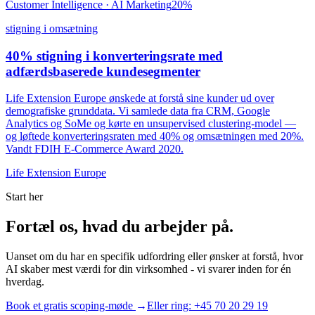
Customer Intelligence · AI Marketing
20%
stigning i omsætning
40% stigning i konverteringsrate med
adfærdsbaserede kundesegmenter
Life Extension Europe ønskede at forstå sine kunder ud over
demografiske grunddata. Vi samlede data fra CRM, Google
Analytics og SoMe og kørte en unsupervised clustering-model —
og løftede konverteringsraten med 40% og omsætningen med 20%.
Vandt FDIH E-Commerce Award 2020.
Life Extension Europe
Start her
Fortæl os, hvad du arbejder på.
Uanset om du har en specifik udfordring eller ønsker at forstå, hvor
AI skaber mest værdi for din virksomhed - vi svarer inden for én
hverdag.
Book et gratis scoping-møde
→
Eller ring: +45 70 20 29 19