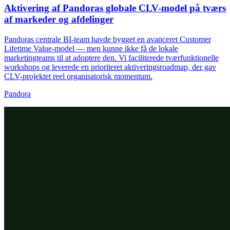
Aktivering af Pandoras globale CLV-model på tværs
af markeder og afdelinger
Pandoras centrale BI-team havde bygget en avanceret Customer
Lifetime Value-model — men kunne ikke få de lokale
marketingteams til at adoptere den. Vi faciliterede tværfunktionelle
workshops og leverede en prioriteret aktiveringsroadmap, der gav
CLV-projektet reel organisatorisk momentum.
Pandora