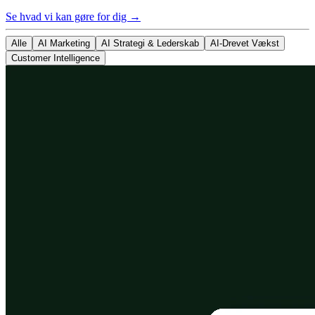
Se hvad vi kan gøre for dig →
Alle
AI Marketing
AI Strategi & Lederskab
AI-Drevet Vækst
Customer Intelligence