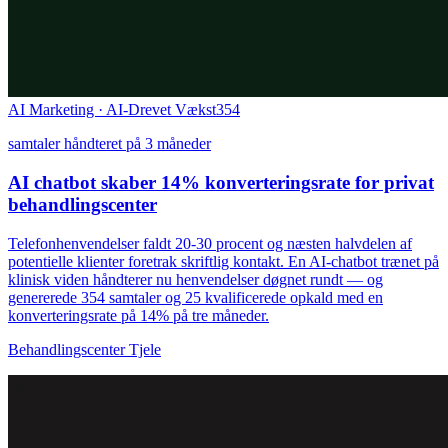
AI Marketing · AI-Drevet Vækst
354
samtaler håndteret på 3 måneder
AI chatbot skaber 14% konverteringsrate for privat
behandlingscenter
Telefonhenvendelser faldt 20-30 procent og næsten halvdelen af
potentielle klienter foretrak skriftlig kontakt. En AI-chatbot trænet på
klinisk viden håndterer nu henvendelser døgnet rundt — og
genererede 354 samtaler og 25 kvalificerede opkald med en
konverteringsrate på 14% på tre måneder.
Behandlingscenter Tjele