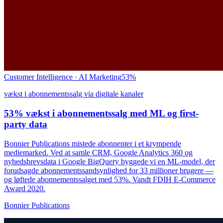
Customer Intelligence · AI Marketing
53%
vækst i abonnementssalg via digitale kanaler
53% vækst i abonnementssalg med ML og first-
party data
Bonnier Publications mistede abonnenter i et krympende
mediemarked. Ved at samle CRM, Google Analytics 360 og
nyhedsbrevsdata i Google BigQuery byggede vi en ML-model, der
forudsagde abonnementssandsynlighed for 33 millioner brugere —
og løftede abonnementssalget med 53%. Vandt FDIH E-Commerce
Award 2020.
Bonnier Publications