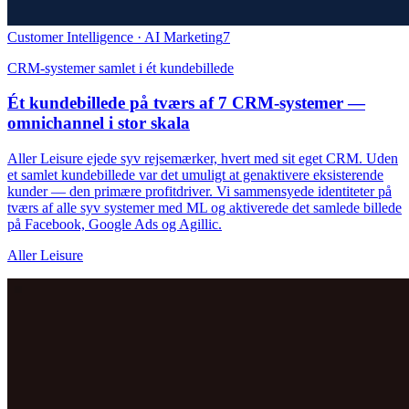
Customer Intelligence · AI Marketing
7
CRM-systemer samlet i ét kundebillede
Ét kundebillede på tværs af 7 CRM-systemer —
omnichannel i stor skala
Aller Leisure ejede syv rejsemærker, hvert med sit eget CRM. Uden
et samlet kundebillede var det umuligt at genaktivere eksisterende
kunder — den primære profitdriver. Vi sammensyede identiteter på
tværs af alle syv systemer med ML og aktiverede det samlede billede
på Facebook, Google Ads og Agillic.
Aller Leisure