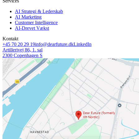
Services
AI Strategi & Lederskab
AI Marketing
Customer Intelligence
AI-Drevet Vækst
Kontakt
+45 70 20 29 19
info@dearfuture.dk
LinkedIn
Artillerivej 86, 1. sal
2300 Copenhagen S