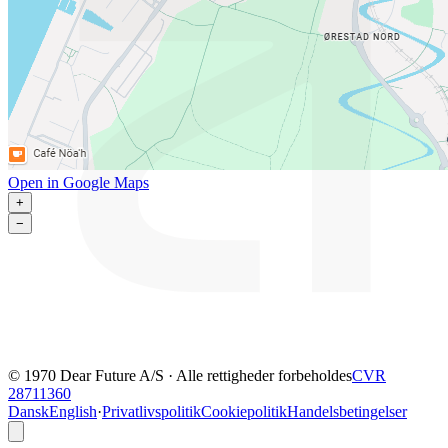
Open in Google Maps
+
−
© 1970 Dear Future A/S · Alle rettigheder forbeholdes
CVR
28711360
Dansk
English
·
Privatlivspolitik
Cookiepolitik
Handelsbetingelser