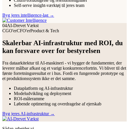
Churn-forudsigelse og retentionssignaler
Self-serve insight-værktøj til jeres team
Byg jeres intelligence-lag
→
04
AI-Drevet Vækst
CGO'er
CFO'er
Product & Tech
Skalerbar AI-infrastruktur med ROI, du
kan forsvare over for bestyrelsen
Fra dataarkitektur til AI-maskineri - vi bygger de fundamenter, der
leverer målbar afkast og et varigt konkurrencefortrin. Vi bliver til det
første forretningsresultat er i hus. Fordi en fungerende prototype og
et produktionssystem ikke er det samme.
Dataplatform og AI-infrastruktur
Modeludvikling og deployment
ROI-måleramme
Løbende optimering og overdragelse af ejerskab
Byg jeres AI-infrastruktur
→
Sådan arbejder vi