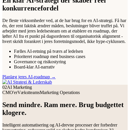
En klar AI-strategi der skaber reel
konkurrencefordel
De fleste virksomheder ved, at de har brug for en AI-strategi. Få har
én, der rent faktisk ændrer måden, beslutninger bliver truffet på. Vi
arbejder med jeres ledelsesteam om at etablere en roadmap, der
løfter AI fra et punkt på dagsordenen til organisatorisk alignment -
hvert skridt forankret i jeres forretningsmodel, ikke hype-cyklussen.
Fælles AI-retning på tværs af ledelsen
Prioriteret roadmap med business cases
Governance og risikostyring
Board-klar AI-narrativ
Planlæg jeres AI-roadmap
→
02
AI Marketing
CMO'er
Vækstteams
Marketing Operations
Send mindre. Ram mere. Brug budgettet
klogere.
Intelligent automatisering og AI-drevne processer der forbedrer