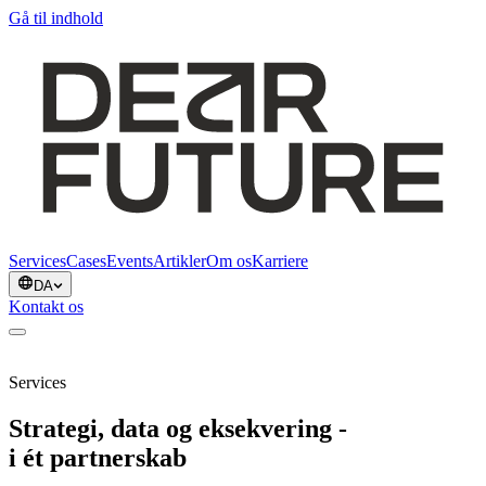
Gå til indhold
Services
Cases
Events
Artikler
Om os
Karriere
DA
Kontakt os
Services
Strategi, data og eksekvering -
i ét partnerskab