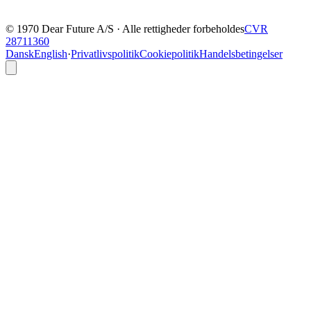
© 1970 Dear Future A/S · Alle rettigheder forbeholdes
CVR
28711360
Dansk
English
·
Privatlivspolitik
Cookiepolitik
Handelsbetingelser