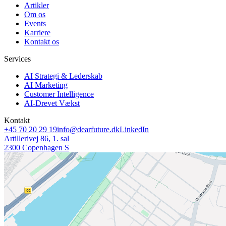
Artikler
Om os
Events
Karriere
Kontakt os
Services
AI Strategi & Lederskab
AI Marketing
Customer Intelligence
AI-Drevet Vækst
Kontakt
+45 70 20 29 19
info@dearfuture.dk
LinkedIn
Artillerivej 86, 1. sal
2300 Copenhagen S