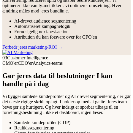
konvertering, reducerer spild og skaber bedre kunderejser. Vi
optimerer ikke vanity-metrikker - vi optimerer omsætning. Hver
ændring måles mod jeres bundlinje.
AI-drevet audience segmentering
Automatiseret kampagnelogik
Forudsigelig next-best-action
Attribution du kan forsvare over for CFO'en
Forbedr jeres marketing-ROI
→
03
Customer Intelligence
CMO'er
CDO'er
Analytics-teams
Gør jeres data til beslutninger I kan
handle på i dag
Vi bygger samlede kundeprofiler og AI-drevet segmentering, der gør
det næste rigtige skridt oplagt. I holder op med at gætte. Jeres team
bevæger sig hurtigere. Og hver indsigt er sporbar tilbage til en
forretningsbeslutning - ikke et dashboard, ingen læser.
Samlede kundeprofiler (CDP)
Realtidssegmentering