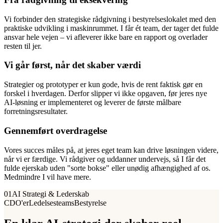
Vi forbinder den strategiske rådgivning i bestyrelseslokalet med den
praktiske udvikling i maskinrummet. I får ét team, der tager det fulde
ansvar hele vejen – vi afleverer ikke bare en rapport og overlader
resten til jer.
Vi går først, når det skaber værdi
Strategier og prototyper er kun gode, hvis de rent faktisk gør en
forskel i hverdagen. Derfor slipper vi ikke opgaven, før jeres nye
AI-løsning er implementeret og leverer de første målbare
forretningsresultater.
Gennemført overdragelse
Vores succes måles på, at jeres eget team kan drive løsningen videre,
når vi er færdige. Vi rådgiver og uddanner undervejs, så I får det
fulde ejerskab uden "sorte bokse" eller unødig afhængighed af os.
Medmindre I vil have mere.
01
AI Strategi & Lederskab
CDO'er
Ledelsesteams
Bestyrelse