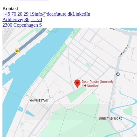
Kontakt
+45 70 20 29 19
info@dearfuture.dk
LinkedIn
Artillerivej 86, 1. sal
2300 Copenhagen S