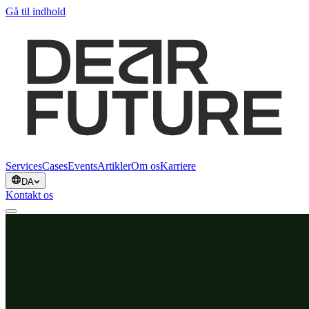
Gå til indhold
Services
Cases
Events
Artikler
Om os
Karriere
DA
Kontakt os