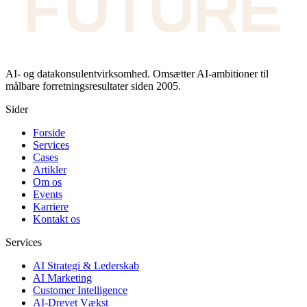
AI- og datakonsulentvirksomhed. Omsætter AI-ambitioner til
målbare forretningsresultater siden 2005.
Sider
Forside
Services
Cases
Artikler
Om os
Events
Karriere
Kontakt os
Services
AI Strategi & Lederskab
AI Marketing
Customer Intelligence
AI-Drevet Vækst