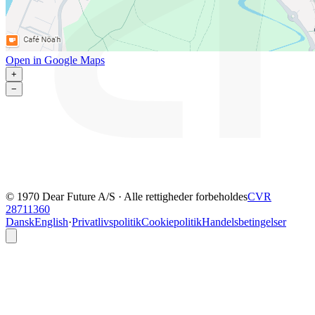
Open in Google Maps
+
−
© 1970 Dear Future A/S · Alle rettigheder forbeholdes
CVR
28711360
Dansk
English
·
Privatlivspolitik
Cookiepolitik
Handelsbetingelser